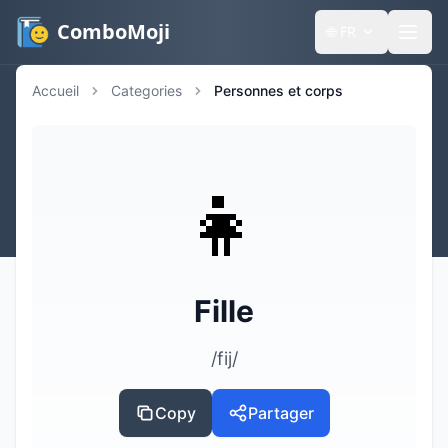
ComboMoji
🌐
FR
Accueil
Categories
Personnes et corps
👧
Fille
/fij/
Copy
Partager