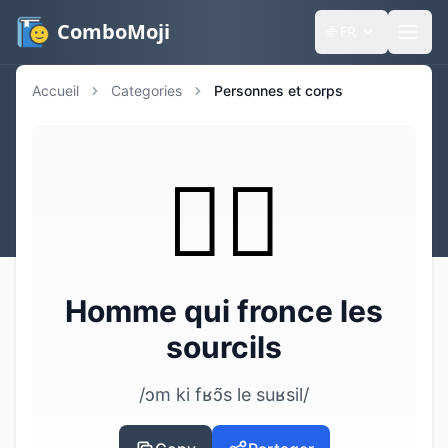
ComboMoji
🌐
FR
Accueil
Categories
Personnes et corps
🙍‍♂️
Homme qui fronce les
sourcils
/ɔm ki fʁɔ̃s le suʁsil/