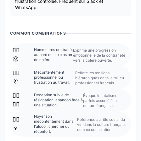
frustration contrôlée. Fréquent sur Slack et
WhatsApp.
COMMON COMBINATIONS
🙍‍♂️
Homme très contrarié,
Exprime une progression
au bord de l'explosion
émotionnelle de la contrariété
😤
de colère.
vers la colère ouverte.
🙍‍♂️
Mécontentement
Reflète les tensions
professionnel ou
hiérarchiques dans le milieu
👔
frustration au travail.
professionnel français.
🙍‍♂️
Déception suivie de
Évoque le fatalisme
résignation, abandon face à
parfois associé à la
🤷‍♂️
une situation.
culture française.
Noyer son
🙍‍♂️
Référence au rôle social du
mécontentement dans
vin dans la culture française
l'alcool, chercher du
🍷
comme consolation.
réconfort.