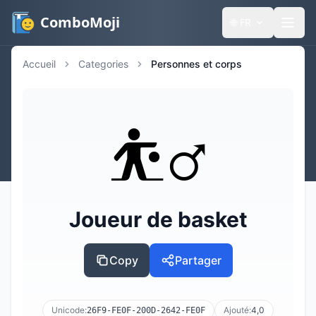
ComboMoji
🌐
FR
Accueil
Categories
Personnes et corps
⛹️‍♂️
Joueur de basket
Copy
Partager
Unicode:
Ajouté:
4,0
26F9-FE0F-200D-2642-FE0F