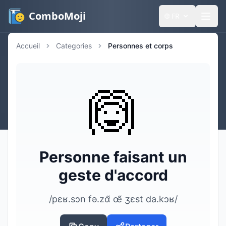
ComboMoji
🌐
FR
Accueil
Categories
Personnes et corps
🙆
Personne faisant un
geste d'accord
/pɛʁ.sɔn fə.zɑ̃ œ̃ ʒɛst da.kɔʁ/