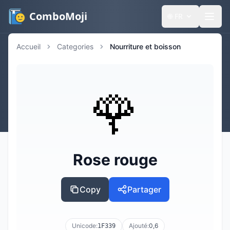
ComboMoji
🌐
FR
Accueil
Categories
Nourriture et boisson
🌹
Rose rouge
Copy
Partager
Unicode:
Ajouté:
0,6
1F339